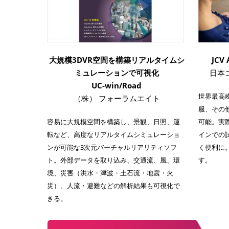
大規模3DVR空間を構築リアルタイムシ
JCV 
ミュレーションで可視化
日本
UC-win/Road
世界最高
（株） フォーラムエイト
服、その
容易に大規模空間を構築し、景観、日照、運
可能。実
転など、高度なリアルタイムシミュレーショ
インでの
ンが可能な3次元バーチャルリアリティソフ
く便利に
ト。外部データを取り込み、交通流、風、環
す。
境、災害（洪水・津波・土石流・地震・火
災）、人流・避難などの解析結果も可視化で
きる。