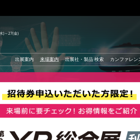
(水)～27(金)
要
出展案内
来場案内
出展社・製品 検索
カンファレン