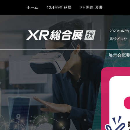
Press
ス
ホーム
10月開催_秋展
7月開催_夏展
Escape
キ
to
ッ
close
プ
the
2023/10/25
し
menu.
幕張メッセ
て
進
む
展示会概
速報