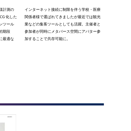
様計測の
インターネット接続に制限を伴う学校・医療
G 化した
関係者様で選ばれてきましたが最近では観光
ンツール
業などの集客ツールとしても活躍。主催者と
初期段
参加者が同時にメタバース空間にアバター参
に最適な
加することで共存可能に。