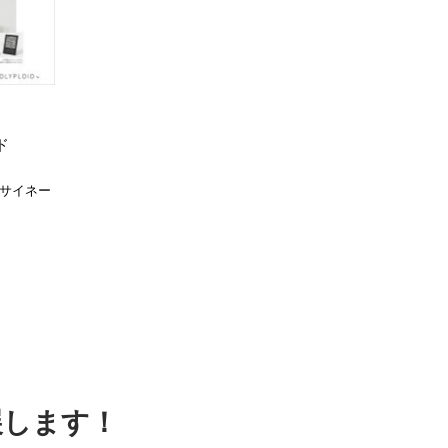
ド
ルサイネー
展します！