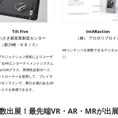
Tilt Five
IntARaction
わさき新産業創造センター
（株） アロポリプロイ
（新川崎・ＫＢＩＣ）
ARコンテンツを体験できるデジタ
プロジェクション技術によりユーザ
ジ。
するARエンターテイメントシステム
自のARグラス、再帰性反射ボード、
ントローラーを使用して、プレイヤ
やオンラインで、奥行き感のある3D
ックスを体感できます。
数出展！最先端VR・AR・MRが出