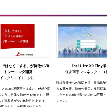
」ではなく「する」が特徴のVR
Faci-L-ite XR Tiny版
トレーニング開発
住友商事マシネックス （
イマクリエイト （株）
現場作業者への遠隔支援、現場作業
」とは360度動画とは違い、仮想空間
方改革支援、熟練作業員の技術継承
のように身体を動かせるVRです。 現
したMicrosoft社製Hololens2専
して違和感がない体験性があるほ
ション。
空間だからこそ現実ではできないこ