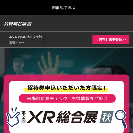
Press
ス
開催地で選ぶ
Escape
キ
to
ッ
close
ホーム
グ
プ
the
ロ
2025年10月08日
し
ー
menu.
幕張メッセ/Makuhari Messe, Japan
2023/10/25(水)～27(金)
バ
【無料】来場登録 >>
て
幕張メッセ
ル
進
ナ
10月開催_秋展
ビ
む
2025年10月08日
ゲ
幕張メッセ/Makuhari Messe, Japan
ー
シ
ョ
7月開催_夏展
ン
2026年06月17日
を
東京ビッグサイト / Tokyo Big Sight, Japan
折
り
た
た
む