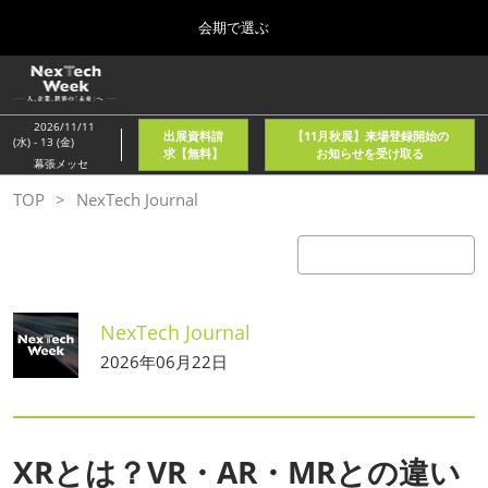
Press
ス
会期で選ぶ
Escape
キ
to
ッ
close
ホーム
グ
プ
the
ロ
2026年08月05日
し
ー
menu.
東京国際フォーラム/Tokyo International Forum
2026/11/11
出展資料請
【11月秋展】来場登録開始の
バ
(水) - 13 (金)
て
求【無料】
お知らせを受け取る
ル
幕張メッセ
進
ナ
春
TOP
NexTech Journal
ビ
む
2027年04月21日
ゲ
東京ビッグサイト/Tokyo Big Sight, Japan
ー
シ
ョ
秋
ン
2026年11月11日
を
幕張メッセ/Makuhari Messe, Japan
NexTech Journal
折
り
2026年06月22日
た
AI・人工知能EXPO NEO
た
2026年08月05日
む
東京国際フォーラム/Tokyo International Forum
XRとは？VR・AR・MRとの違い