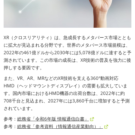
XR（クロスリアリティ）は、急成長するメタバース市場ととも
に拡大が見込まれる分野です。世界のメタバース市場規模は、
2022年の461億ドルから2030年には5,078億ドルに達すると予
測されています。この市場の成長は、XR技術の普及を強力に後
押しする要因です。
また、VR、AR、MRなどのXR技術を支える360°動画対応
HMD（ヘッドマウントディスプレイ）の需要も拡大していま
す。国内市場におけるHMD機器の出荷台数は、2022年に約
708千台と見込まれ、2027年には3,860千台に増加すると予測
されています。
参考：
総務省「令和6年版 情報通信白書」
参考：
総務省「参考資料（情報通信産業動向）」