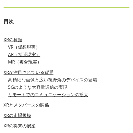
目次
XRの種類
VR（仮想現実）
AR（拡張現実）
MR（複合現実）
XRが注目されている背景
高精細な画像と広い視野角のデバイスの登場
5Gのような大容量通信の実現
リモートでのコミュニケーションの拡大
XRとメタバースの関係
XRの市場規模
XRの将来の展望