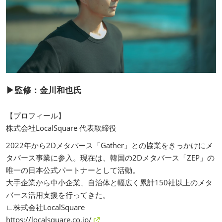
▶監修：金川和也氏
【プロフィール】
株式会社LocalSquare 代表取締役
2022年から2Dメタバース「Gather」との協業をきっかけにメ
タバース事業に参入。現在は、韓国の2Dメタバース「ZEP」の
唯一の日本公式パートナーとして活動。
大手企業から中小企業、自治体と幅広く累計150社以上のメタ
バース活用支援を行ってきた。
∟株式会社LocalSquare
https://localsquare.co.jp/