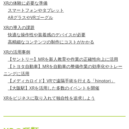
XRの体験に必要な準備
スマートフォンやタブレット
ARグラスやVRゴーグル
XRの導入の課題
快適な操作性や装着感のデバイスが必要
高精細なコンテンツの制作にコストがかかる
XRの活用事例
【サントリー】MRを新人教育や作業の正確性向上に活用
【トヨタ自動車】MRを自動車の整備作業の効率化やトレー
ニングに活用
【メディカロイド】VRで遠隔手術を行える「hinotori」
【大阪駅】XRを活用した多数のイベントを開催
XRをビジネスに取り入れて独自性を追求しよう