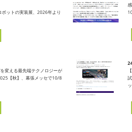
感
ボットの実装展、2026年より
1
2
”を変える最先端テクノロジーが
【
k 2025【秋】、幕張メッセで10/8
試