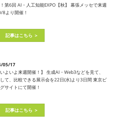
！第6回 AI・人工知能EXPO【秋】 幕張メッセで来週
0/8より開催！
記事はこちら ＞
4/05/17
いよいよ来週開催！】 ⽣成AI・Web3などを⾒て、
して、⽐較できる展⽰会を22⽇(⽔)より3⽇間 東京ビ
ッグサイトにて開催！
記事はこちら ＞