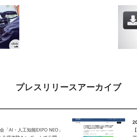
 EXPO
展
プレスリリースアーカイブ
2
「AI・人工知能EXPO NEO」
【