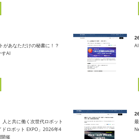
2
ェントがあなただけの秘書に！？
A
すAI
2
1】人と共に働く次世代ロボット
最
ロボット EXPO」2026年4
N
間開催