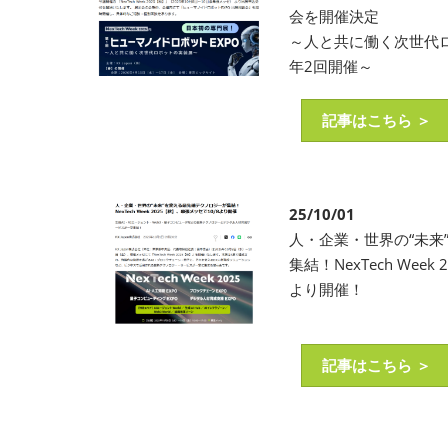
会を開催決定
～人と共に働く次世代ロ
年2回開催～
記事はこちら ＞
25/10/01
人・企業・世界の“未来
集結！NexTech Wee
より開催！
記事はこちら ＞