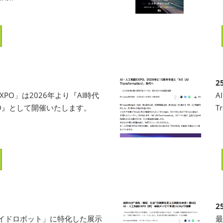
2
PO」は2026年より『AI時代
A
PO』として開催いたします。
T
2
ノイドロボット」に特化した展示
最