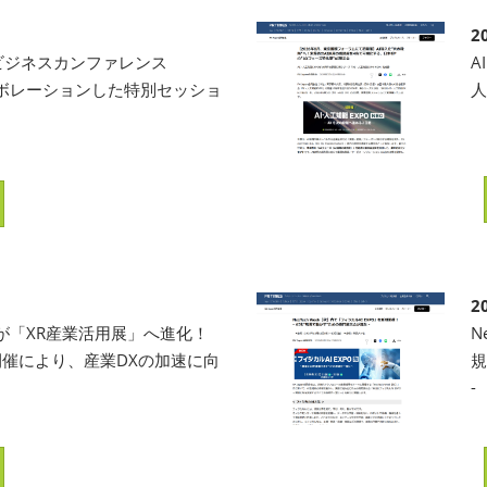
2
催のビジネスカンファレンス
A
コラボレーションした特別セッショ
人
2
が「XR産業活用展」へ進化！
N
での開催により、産業DXの加速に向
規
-