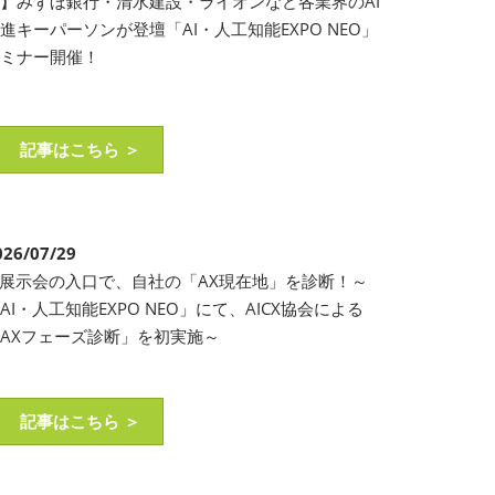
】みずほ銀行・清水建設・ライオンなど各業界のAI
進キーパーソンが登壇「AI・人工知能EXPO NEO」
セミナー開催！
記事はこちら ＞
026/07/29
I展示会の入口で、自社の「AX現在地」を診断！～
AI・人工知能EXPO NEO」にて、AICX協会による
AXフェーズ診断」を初実施～
記事はこちら ＞