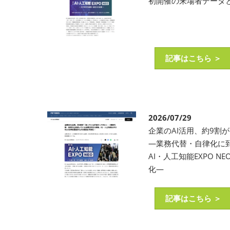
初開催の来場者データ
記事はこちら ＞
2026/07/29
企業のAI活用、約9割
―業務代替・自律化に
AI・人工知能EXPO 
化―
記事はこちら ＞