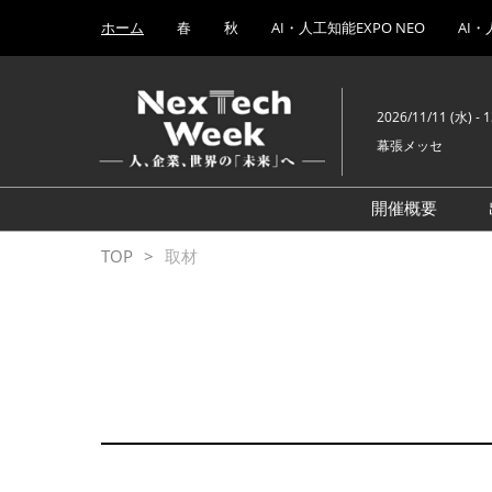
Press
ス
ホーム
春
秋
AI・人工知能EXPO NEO
AI・
Escape
キ
to
ッ
close
プ
the
2026/11/11 (水) - 
し
menu.
幕張メッセ
て
進
む
開催概要
AI・人工知
TOP
取材
ブロックチェ
量子コンピ
EXPO
AI時代の
EXPO
ヒューマノ
EXPO