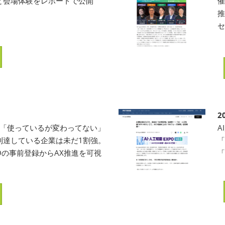
と会場体験をレポートで公開
催
推
2
が「使っているが変わってない」
A
到達している企業は未だ1割強。
「
NEOの事前登録からAX推進を可視
「