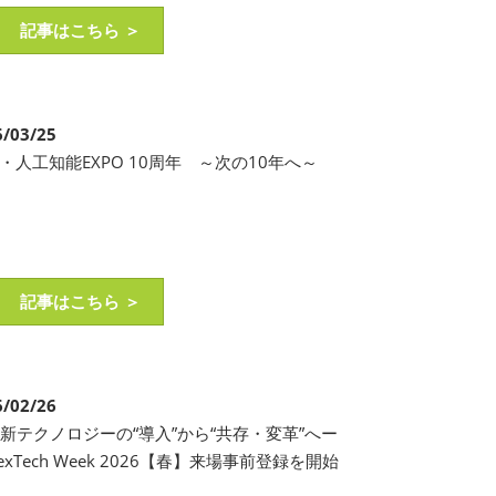
記事はこちら ＞
6/03/25
I・人工知能EXPO 10周年 ～次の10年へ～
記事はこちら ＞
6/02/26
新テクノロジーの“導入”から“共存・変革”へー
exTech Week 2026【春】来場事前登録を開始