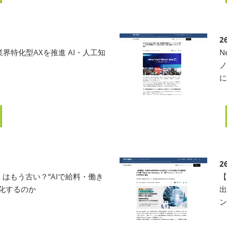
2
界特化型AXを推進 AI・人工知
N
ノ
2
」はもう古い？“AIで給料・働き
化するのか
出
ン