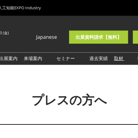
人工知能EXPO Industry
13 (金)
Japanese
出展資料請求【無料】
Japanese
English
出展案内
来場案内
セミナー
過去実績
取材
Korean (Naver
能EXPO
【春展】来場案内
【受付中】AI・人工知能
ロゴ・
Blog)
EXPO NEOセミナー
ーンEXPO
【秋展】来場案内
【過去開催】
ューティング
【NEO】来場案内
NexTechWeek26春セミナー
プレスの方へ
展示会・セミナー参加ポリ
人材・組織改革
シー
イドロボット