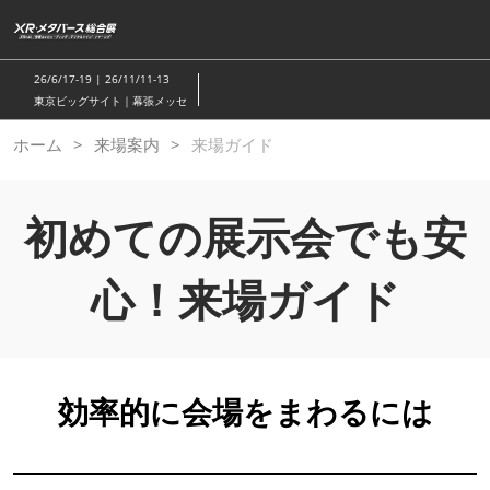
ス
キ
ッ
26/6/17-19 | 26/11/11-13
プ
東京ビッグサイト｜幕張メッセ
し
ホーム
来場案内
来場ガイド
て
進
む
初めての展示会でも安
心！来場ガイド
効率的に会場をまわるには