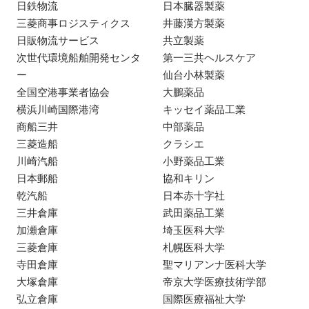
日鉄物流
日本臓器製薬
三菱商事ロジスティクス
井藤漢方製薬
日販物流サービス
共立製薬
次世代環境船舶開発センタ
第一三共ヘルスケア
ー
仙台小林製薬
全国空港事業者協会
大鵬薬品
横浜川崎国際港湾
キッセイ薬品工業
商船三井
中部薬品
三菱造船
クラシエ
川崎汽船
小野薬品工業
日本郵船
協和キリン
乾汽船
日本赤十字社
三井倉庫
武田薬品工業
加瀬倉庫
埼玉医科大学
三菱倉庫
札幌医科大学
寺田倉庫
聖マリアンナ医科大学
大塚倉庫
帝京大学医療技術学部
弘立倉庫
国際医療福祉大学