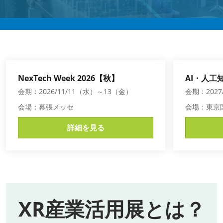
AI・人工知能EXPO Industry
2027年06月16日
東京ビッグサイト/Tokyo Big Sight, Japan
NexTech Week 2026【秋】
AI・人工知
会期：2026/11/11（水）～13（金）
会期：2027
会場：幕張メッセ
会場：東京
詳細を見る
XR産業活用展とは？