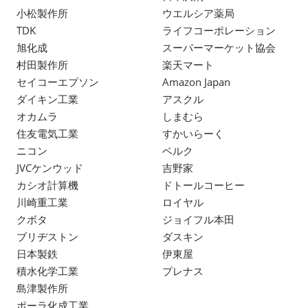
小松製作所
ウエルシア薬局
TDK
ライフコーポレーション
旭化成
スーパーマーケット協会
村田製作所
楽天マート
セイコーエプソン
Amazon Japan
ダイキン工業
アスクル
オカムラ
しまむら
住友電気工業
すかいらーく
ニコン
ベルク
JVCケンウッド
吉野家
カシオ計算機
ドトールコーヒー
川崎重工業
ロイヤル
クボタ
ジョイフル本田
ブリヂストン
ダスキン
日本製鉄
伊東屋
積水化学工業
プレナス
島津製作所
ポーラ化成工業