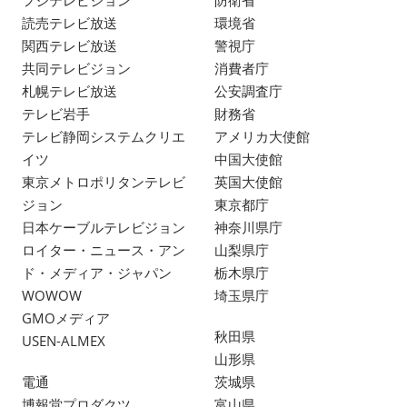
読売テレビ放送
環境省
関西テレビ放送
警視庁
共同テレビジョン
消費者庁
札幌テレビ放送
公安調査庁
テレビ岩手
財務省
テレビ静岡システムクリエ
アメリカ大使館
イツ
中国大使館
東京メトロポリタンテレビ
英国大使館
ジョン
東京都庁
日本ケーブルテレビジョン
神奈川県庁
ロイター・ニュース・アン
山梨県庁
ド・メディア・ジャパン
栃木県庁
WOWOW
埼玉県庁
GMOメディア
秋田県
USEN-ALMEX
山形県
電通
茨城県
博報堂プロダクツ
富山県