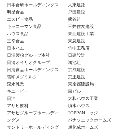
日本食研ホールディングス
大東建託
明星食品
戸田建設
エスビー食品
熊谷組
キッコーマン食品
三井住友建設
ハウス食品
東亜建設工業
三幸食品
東急建設
日本ハム
竹中工務店
日清製粉グループ本社
日建設計
日清オイリオグループ
鴻池組
日清食品ホールディングス
京成建設
雪印メグミルク
京王建設
森永乳業
東京都建設局
キユーピー
森ビル
日油
大和ハウス工業
アサヒ飲料
積水ハウス
アサヒグループホールディ
TOPPANエッジ
ングス
パナソニックホームズ
サントリーホールディング
旭化成ホームズ