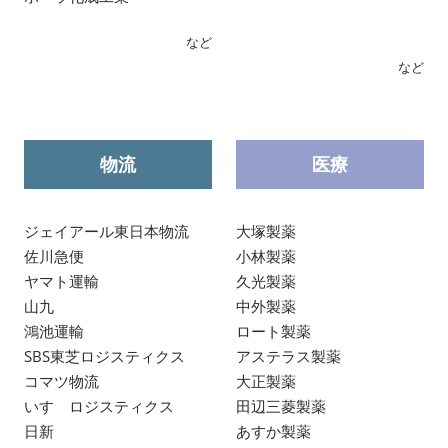
など
など
物流
医療
ジェイアール東日本物流
大塚製薬
佐川急便
小林製薬
ヤマト運輸
久光製薬
山九
中外製薬
鴻池運輸
ロート製薬
SBS東芝ロジスティクス
アステラス製薬
コマツ物流
大正製薬
いすゞロジスティクス
田辺三菱製薬
日新
あすか製薬