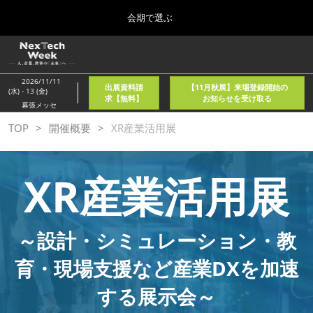
Press
ス
会期で選ぶ
Escape
キ
to
ッ
close
ホーム
グ
プ
the
ロ
2026年08月05日
し
ー
menu.
東京国際フォーラム/Tokyo International Forum
2026/11/11
出展資料請
【11月秋展】来場登録開始の
バ
(水) - 13 (金)
て
求【無料】
お知らせを受け取る
ル
幕張メッセ
進
ナ
春
TOP
開催概要
XR産業活用展
ビ
む
2027年04月21日
ゲ
東京ビッグサイト/Tokyo Big Sight, Japan
ー
シ
XR産業活用展
ョ
秋
ン
2026年11月11日
を
幕張メッセ/Makuhari Messe, Japan
折
り
～設計・シミュレーション・教
た
AI・人工知能EXPO NEO
た
育・現場支援など産業DXを加速
2026年08月05日
む
東京国際フォーラム/Tokyo International Forum
する展示会～