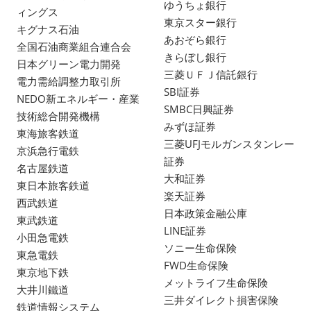
ゆうちょ銀行
ィングス
東京スター銀行
キグナス石油
あおぞら銀行
全国石油商業組合連合会
きらぼし銀行
日本グリーン電力開発
三菱ＵＦＪ信託銀行
電力需給調整力取引所
SBI証券
NEDO新エネルギー・産業
SMBC日興証券
技術総合開発機構
みずほ証券
東海旅客鉄道
三菱UFJモルガンスタンレー
京浜急行電鉄
証券
名古屋鉄道
大和証券
東日本旅客鉄道
楽天証券
西武鉄道
日本政策金融公庫
東武鉄道
LINE証券
小田急電鉄
ソニー生命保険
東急電鉄
FWD生命保険
東京地下鉄
メットライフ生命保険
大井川鐵道
三井ダイレクト損害保険
鉄道情報システム