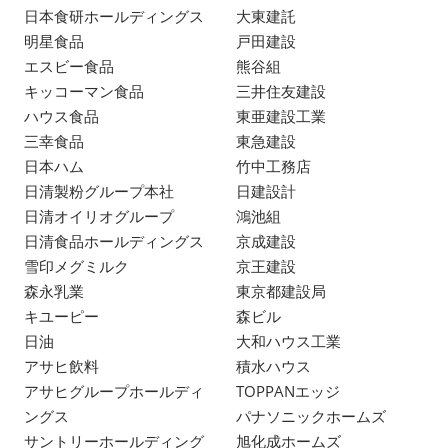
日本食研ホールディングス
大東建託
明星食品
戸田建設
エスビー食品
熊谷組
キッコーマン食品
三井住友建設
ハウス食品
東亜建設工業
三幸食品
東急建設
日本ハム
竹中工務店
日清製粉グループ本社
日建設計
日清オイリオグループ
鴻池組
日清食品ホールディングス
京成建設
雪印メグミルク
京王建設
森永乳業
東京都建設局
キユーピー
森ビル
日油
大和ハウス工業
アサヒ飲料
積水ハウス
アサヒグループホールディ
TOPPANエッジ
ングス
パナソニックホームズ
サントリーホールディング
旭化成ホームズ