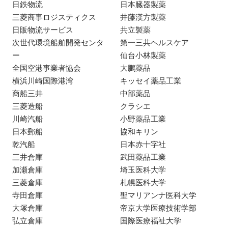
日鉄物流
日本臓器製薬
三菱商事ロジスティクス
井藤漢方製薬
日販物流サービス
共立製薬
次世代環境船舶開発センタ
第一三共ヘルスケア
ー
仙台小林製薬
全国空港事業者協会
大鵬薬品
横浜川崎国際港湾
キッセイ薬品工業
商船三井
中部薬品
三菱造船
クラシエ
川崎汽船
小野薬品工業
日本郵船
協和キリン
乾汽船
日本赤十字社
三井倉庫
武田薬品工業
加瀬倉庫
埼玉医科大学
三菱倉庫
札幌医科大学
寺田倉庫
聖マリアンナ医科大学
大塚倉庫
帝京大学医療技術学部
弘立倉庫
国際医療福祉大学