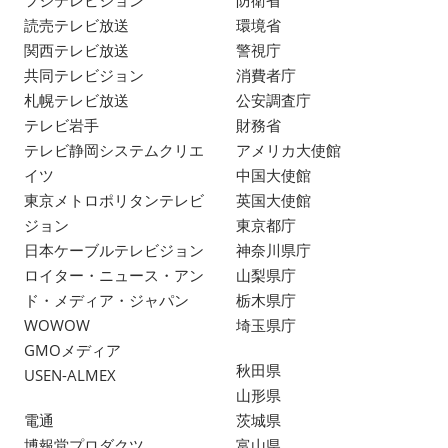
読売テレビ放送
環境省
関西テレビ放送
警視庁
共同テレビジョン
消費者庁
札幌テレビ放送
公安調査庁
テレビ岩手
財務省
テレビ静岡システムクリエ
アメリカ大使館
イツ
中国大使館
東京メトロポリタンテレビ
英国大使館
ジョン
東京都庁
日本ケーブルテレビジョン
神奈川県庁
ロイター・ニュース・アン
山梨県庁
ド・メディア・ジャパン
栃木県庁
WOWOW
埼玉県庁
GMOメディア
秋田県
USEN-ALMEX
山形県
電通
茨城県
博報堂プロダクツ
富山県