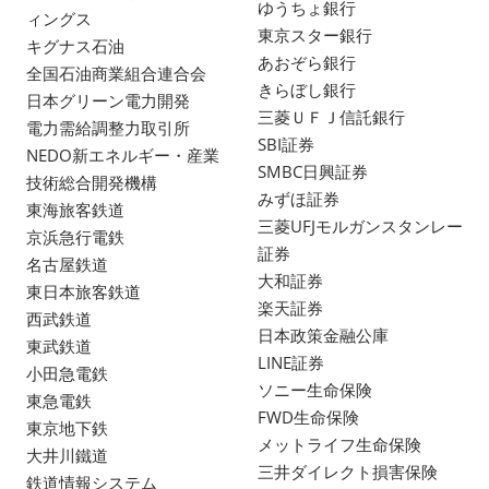
ゆうちょ銀行
ィングス
東京スター銀行
キグナス石油
あおぞら銀行
全国石油商業組合連合会
きらぼし銀行
日本グリーン電力開発
三菱ＵＦＪ信託銀行
電力需給調整力取引所
SBI証券
NEDO新エネルギー・産業
SMBC日興証券
技術総合開発機構
みずほ証券
東海旅客鉄道
三菱UFJモルガンスタンレー
京浜急行電鉄
証券
名古屋鉄道
大和証券
東日本旅客鉄道
楽天証券
西武鉄道
日本政策金融公庫
東武鉄道
LINE証券
小田急電鉄
ソニー生命保険
東急電鉄
FWD生命保険
東京地下鉄
メットライフ生命保険
大井川鐵道
三井ダイレクト損害保険
鉄道情報システム