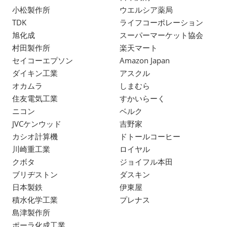
小松製作所
ウエルシア薬局
TDK
ライフコーポレーション
旭化成
スーパーマーケット協会
村田製作所
楽天マート
セイコーエプソン
Amazon Japan
ダイキン工業
アスクル
オカムラ
しまむら
住友電気工業
すかいらーく
ニコン
ベルク
JVCケンウッド
吉野家
カシオ計算機
ドトールコーヒー
川崎重工業
ロイヤル
クボタ
ジョイフル本田
ブリヂストン
ダスキン
日本製鉄
伊東屋
積水化学工業
プレナス
島津製作所
ポーラ化成工業