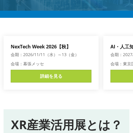
AI・人工知能EXPO Industry
2027年06月16日
東京ビッグサイト/Tokyo Big Sight, Japan
NexTech Week 2026【秋】
AI・人工知
会期：2026/11/11（水）～13（金）
会期：2027
会場：幕張メッセ
会場：東京
詳細を見る
XR産業活用展とは？