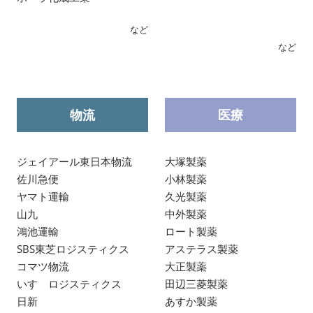
など
など
物流
医療
ジェイアール東日本物流
大塚製薬
佐川急便
小林製薬
ヤマト運輸
久光製薬
山九
中外製薬
鴻池運輸
ロート製薬
SBS東芝ロジスティクス
アステラス製薬
コマツ物流
大正製薬
いすゞロジスティクス
田辺三菱製薬
日新
あすか製薬