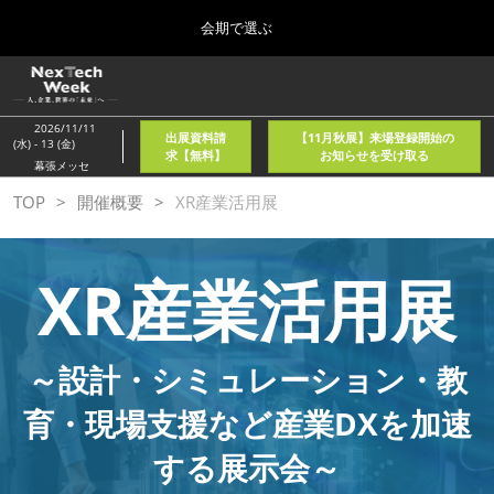
Press
ス
会期で選ぶ
Escape
キ
to
ッ
close
ホーム
グ
プ
the
ロ
2026年08月05日
し
ー
menu.
東京国際フォーラム/Tokyo International Forum
2026/11/11
出展資料請
【11月秋展】来場登録開始の
バ
(水) - 13 (金)
て
求【無料】
お知らせを受け取る
ル
幕張メッセ
進
ナ
春
TOP
開催概要
XR産業活用展
ビ
む
2027年04月21日
ゲ
東京ビッグサイト/Tokyo Big Sight, Japan
ー
シ
XR産業活用展
ョ
秋
ン
2026年11月11日
を
幕張メッセ/Makuhari Messe, Japan
折
り
～設計・シミュレーション・教
た
AI・人工知能EXPO NEO
た
育・現場支援など産業DXを加速
2026年08月05日
む
東京国際フォーラム/Tokyo International Forum
する展示会～