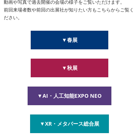
AI・人工知能EXPO Industry
動画や写真で過去開催の会場の様子をご覧いただけます。
2027年06月16日
前回来場者数や前回の出展社が知りたい方もこちらからご覧く
東京ビッグサイト/Tokyo Big Sight, Japan
ださい。
▼春展
▼秋展
▼AI・人工知能EXPO NEO
▼XR・メタバース総合展