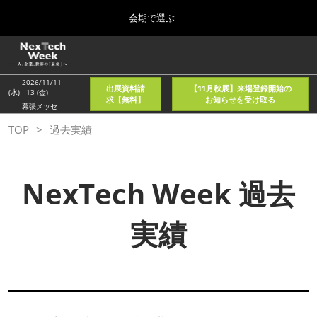
Press
ス
会期で選ぶ
Escape
キ
to
ッ
close
ホーム
グ
プ
the
ロ
2026年08月05日
し
ー
menu.
東京国際フォーラム/Tokyo International Forum
2026/11/11
出展資料請
【11月秋展】来場登録開始の
バ
(水) - 13 (金)
て
求【無料】
お知らせを受け取る
ル
幕張メッセ
進
ナ
春
TOP
過去実績
ビ
む
2027年04月21日
ゲ
東京ビッグサイト/Tokyo Big Sight, Japan
ー
シ
ョ
NexTech Week 過去
秋
ン
2026年11月11日
を
幕張メッセ/Makuhari Messe, Japan
折
実績
り
た
AI・人工知能EXPO NEO
た
2026年08月05日
む
東京国際フォーラム/Tokyo International Forum